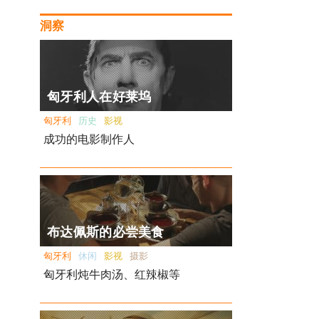
洞察
匈牙利人在好莱坞
匈牙利
历史
影视
成功的电影制作人
布达佩斯的必尝美食
匈牙利
休闲
影视
摄影
匈牙利炖牛肉汤、红辣椒等