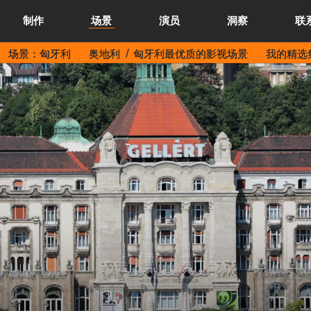
制作
场景
演员
洞察
联
场景：匈牙利
奥地利
匈牙利最优质的影视场景
我的精选集