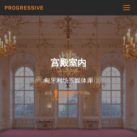
宫殿室内
匈牙利场景媒体库