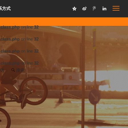
系方式
.class.php
on line
32
.class.php
on line
32
.class.php
on line
32
.class.php
on line
32
(
0
)
搜索