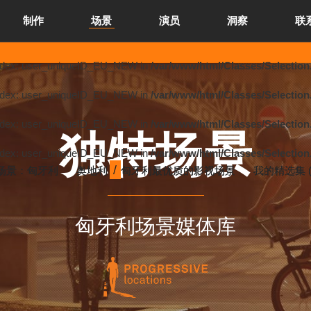
制作
场景
演员
洞察
联
index: user_uniqueID_EU_NEW in
/var/www/html/Classes/Selection
index: user_uniqueID_EU_NEW in
/var/www/html/Classes/Selection
index: user_uniqueID_EU_NEW in
/var/www/html/Classes/Selection
独特场景
index: user_uniqueID_EU_NEW in
/var/www/html/Classes/Selection
场景：匈牙利
奥地利
匈牙利最优质的影视场景
我的精选集 
匈牙利场景媒体库