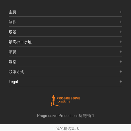
主页
制作
场景
最高のロケ地
演员
洞察
联系方式
Legal
Progressive Productions所属部门
我的精选集:
0