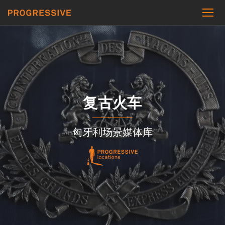
复古火车
匈牙利场景媒体库