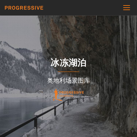
冰冻湖泊
奥地利场景图库