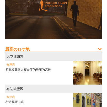
最高のロケ地
温克海姆宫
匈牙利
拥有极其迷人宴会厅的华丽的宫殿
布达城堡区
匈牙利
布达佩斯古城