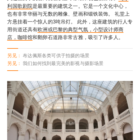
利国歌剧院
是最重要的建筑之一。它是一个文化中心，
也有非常华丽与无数的雕像、壁画和锻铁装饰。 礼堂上
方悬挂着一个惊人的3吨吊灯。 此外，这座建筑的行人专
用街道还具有
欧洲或巴黎的典型气氛，小型设计师商
店，咖啡馆
和鹅卵石道路非常古雅，吸引了许多人。
另见：
布达佩斯各类可供于拍摄的场景
另见：
我们如何找到最完美的影视与摄影场景