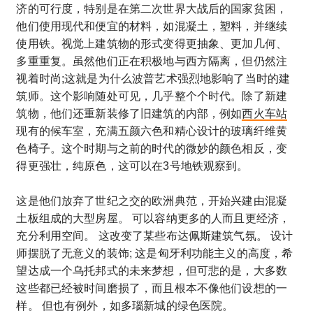
济的可行度，特别是在第二次世界大战后的国家贫困，
他们使用现代和便宜的材料，如混凝土，塑料，并继续
使用铁。视觉上建筑物的形式变得更抽象、更加几何、
多重重复。虽然他们正在积极地与西方隔离，但仍然注
视着时尚;这就是为什么波普艺术强烈地影响了当时的建
筑师。这个影响随处可见，几乎整个个时代。除了新建
筑物，他们还重新装修了旧建筑的内部，例如
西火车站
现有的候车室，充满五颜六色和精心设计的玻璃纤维黄
色椅子。这个时期与之前的时代的微妙的颜色相反，变
得更强壮，纯原色，这可以在3号地铁观察到。
这是他们放弃了世纪之交的欧洲典范，开始兴建由混凝
土板组成的大型房屋。 可以容纳更多的人而且更经济，
充分利用空间。 这改变了某些布达佩斯建筑气氛。 设计
师摆脱了无意义的装饰; 这是匈牙利功能主义的高度，希
望达成一个乌托邦式的未来梦想，但可悲的是，大多数
这些都已经被时间磨损了，而且根本不像他们设想的一
样。 但也有例外，如多瑙新城的绿色医院。