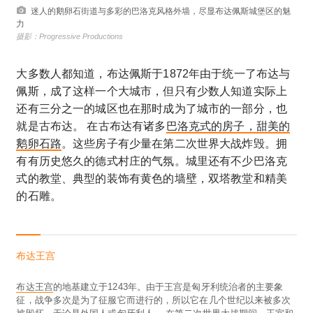
迷人的鹅卵石街道与多彩的巴洛克风格外墙，尽显布达佩斯城堡区的魅
力
摄影：Progressive Productions
大多数人都知道，布达佩斯于1872年由于统一了布达与
佩斯，成了这样一个大城市，但只有少数人知道实际上
还有三分之一的城区也在那时成为了城市的一部分，也
就是古布达。 在古布达有诸多
巴洛克式的房子，甜美的
鹅卵石路
。这些房子有少量在第二次世界大战炸毁。拥
有有历史悠久的德式村庄的气氛。城里还有不少巴洛克
式的教堂、典型的装饰有黄色的墙壁，双塔教堂和精美
的石雕。
布达王宫
布达王宫
的地基建立于1243年。由于王宫是匈牙利统治者的主要象
征，战争多次是为了征服它而进行的，所以它在几个世纪以来被多次