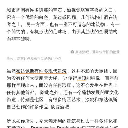
城市周围有许多隐藏的宝石，如视觉塔写字楼的入口，
它有一个优雅的白色、花边或风扇、几何结构徘徊在访
客之上。 另一方面，也有一座不可遗忘的建筑物， 有一
个简约的，有机形状的足球场，由于其肋状的金属结构
而非常独特。
废墟酒吧，通常位于旧的物业
单位，是布达佩斯夜生活的热门地点
虽然
布达佩斯有许多现代建筑
，这并不影响天际线，因
为没有任何大型摩天大楼。 这使得
屋顶
能够像一百年前
那样呈现出来，而没有任何瑕疵，这不会发生在世界上
任何其他首都。 除此之外，还有一个蓬勃发展的亚文化
街道，特别是七区，有很多街区艺术，涂鸦和布达佩斯
自己创作的许多作品; 废墟酒吧
所以如你所见，今天匈牙利的建筑与过去一样多样化和