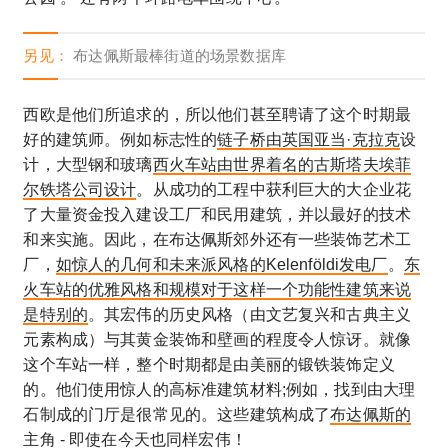
另见：
布达佩斯最棒街道的场景数据库
西欧是他们所追求的，所以他们甚至聘请了这个时期最
好的建筑师。例如标志性的
链子桥由英国亚当·克拉克
设
计，大型钢和玻璃
西火车站由世界着名的古斯塔夫埃菲
尔铁塔公司设计
。从成功的工程中获利巨大的大企业花
了大量资金投入建设工厂和民用建筑，并以最好的技术
和来实施。因此，在布达佩斯郊外还有一些装饰艺术工
厂，
如惊人的几何和未来派风格的Kelenföldi发电厂
。
东
火车站的优雅风格和规模对于这样一个功能性建筑来说
是特别的
。其宏伟的历史风格（由文艺复兴和古典主义
元素构成）与其黄金装饰和壁画的程度令人惊讶。就像
这个车站一样，整个时期都是由美丽的锻铁装饰定义
的。他们使用惊人的高标准建筑材料;例如，找到由大理
石制成的门厅是很常见的。这些建筑构成了
布达佩斯的
主角
- 即使在今天也同样宏伟！