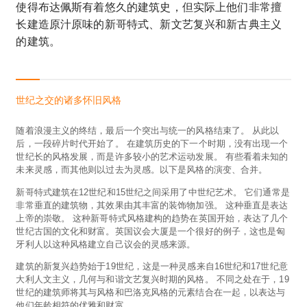
使得布达佩斯有着悠久的建筑史，但实际上他们非常擅
长建造原汁原味的新哥特式、新文艺复兴和新古典主义
的建筑。
世纪之交的诸多怀旧风格
随着浪漫主义的终结，最后一个突出与统一的风格结束了。 从此以
后，一段碎片时代开始了。 在建筑历史的下一个时期，没有出现一个
世纪长的风格发展，而是许多较小的艺术运动发展。 有些看着未知的
未来灵感，而其他则以过去为灵感。以下是风格的演变、合并。
新哥特式建筑在12世纪和15世纪之间采用了中世纪艺术。 它们通常是
非常垂直的建筑物，其效果由其丰富的装饰物加强。 这种垂直是表达
上帝的崇敬。 这种新哥特式风格建构的趋势在英国开始，表达了几个
世纪古国的文化和财富。英国议会大厦是一个很好的例子，这也是匈
牙利人以这种风格建立自己议会的灵感来源。
建筑的新复兴趋势始于19世纪，这是一种灵感来自16世纪和17世纪意
大利人文主义，几何与和谐文艺复兴时期的风格。 不同之处在于，19
世纪的建筑师将其与风格和巴洛克风格的元素结合在一起，以表达与
他们年龄相符的优雅和财富。