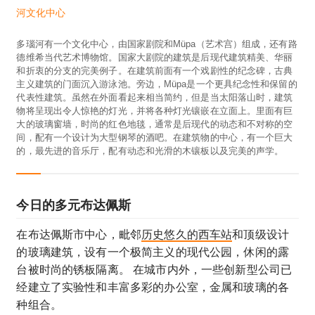
河文化中心
多瑙河有一个文化中心，由国家剧院和Müpa（艺术宫）组成，还有路
德维希当代艺术博物馆。国家大剧院的建筑是后现代建筑精美、华丽
和折衷的分支的完美例子。在建筑前面有一个戏剧性的纪念碑，古典
主义建筑的门面沉入游泳池。旁边，Müpa是一个更具纪念性和保留的
代表性建筑。虽然在外面看起来相当简约，但是当太阳落山时，建筑
物将呈现出令人惊艳的灯光，并将各种灯光镶嵌在立面上。里面有巨
大的玻璃窗墙，时尚的红色地毯，通常是后现代的动态和不对称的空
间，配有一个设计为大型钢琴的酒吧。在建筑物的中心，有一个巨大
的，最先进的音乐厅，配有动态和光滑的木镶板以及完美的声学。
今日的多元布达佩斯
在布达佩斯市中心，毗邻
历史悠久的西车站
和顶级设计
的玻璃建筑，设有一个极简主义的现代公园，休闲的露
台被时尚的锈板隔离。 在城市内外，一些创新型公司已
经建立了实验性和丰富多彩的办公室，金属和玻璃的各
种组合。