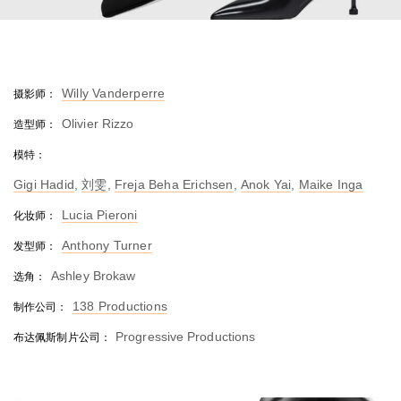
Willy Vanderperre
摄影师：
Olivier Rizzo
造型师：
模特：
Gigi Hadid
,
刘雯
,
Freja Beha Erichsen
,
Anok Yai
,
Maike Inga
Lucia Pieroni
化妆师：
Anthony Turner
发型师：
Ashley Brokaw
选角：
138 Productions
制作公司：
Progressive Productions
布达佩斯制片公司：