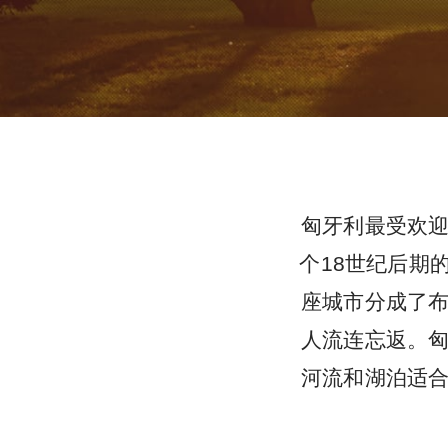
匈牙利最受欢
个18世纪后期
座城市分成了
人流连忘返。
河流和湖泊适