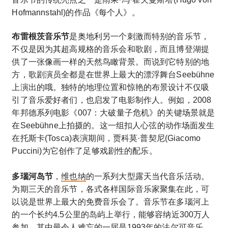
Hofmannstahl)的作品《每个人》。
布雷根茨音乐节
是奥地利另一个刺激而特别的音乐节，
不仅是因为其超高规格的音乐会和歌剧，而且博登湖提
供了一张像画一样的天然鸟瞰背景。而说到它特别的地
方，歌剧演员全都是在世界上最大的漂浮舞台Seebühne
上演出的哦。独特的地理位置和惊艳的布景设计不仅吸
引了音乐爱好者们，也启发了电影制作人。例如，2008
年邦德系列电影《007：大破量子危机》的关键场景就是
在Seebühne上拍摄的。这一组扣人心弦的动作场面发生
在托斯卡(Tosca)表演期间，贾科莫·普契尼(Giacomo
Puccini)为它创作了足够戏剧性的配乐。
多瑙河岛节
，
维也纳
的一系列大型露天当代音乐活动。
为期三天的音乐节，各式各样国际音乐家聚集在此，可
以说是世界上最大的免费音乐会了。音乐节在多瑙河上
的一个长约4.5公里的岛屿上举行，能够容纳近300万人
参加。其中最令人难忘的一届是1993年的法尔可音乐