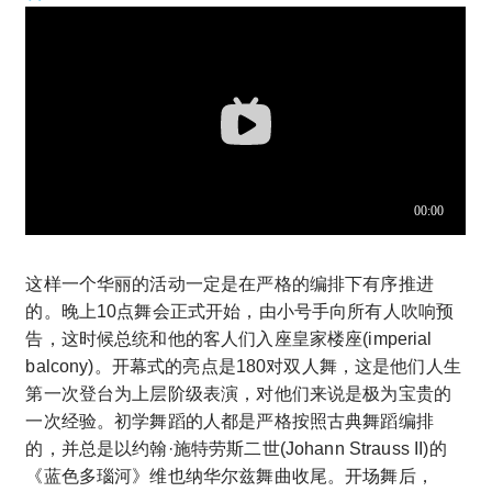
这样一个华丽的活动一定是在严格的编排下有序推进
的。晚上10点舞会正式开始，由小号手向所有人吹响预
告，这时候总统和他的客人们入座皇家楼座(imperial
balcony)。开幕式的亮点是180对双人舞，这是他们人生
第一次登台为上层阶级表演，对他们来说是极为宝贵的
一次经验。初学舞蹈的人都是严格按照古典舞蹈编排
的，并总是以约翰·施特劳斯二世(Johann Strauss II)的
《蓝色多瑙河》维也纳华尔兹舞曲收尾。开场舞后，