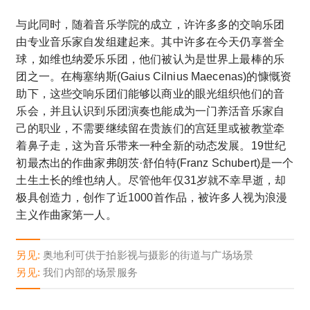
与此同时，随着音乐学院的成立，许许多多的交响乐团
由专业音乐家自发组建起来。其中许多在今天仍享誉全
球，如维也纳爱乐乐团，他们被认为是世界上最棒的乐
团之一。在梅塞纳斯(Gaius Cilnius Maecenas)的慷慨资
助下，这些交响乐团们能够以商业的眼光组织他们的音
乐会，并且认识到乐团演奏也能成为一门养活音乐家自
己的职业，不需要继续留在贵族们的宫廷里或被教堂牵
着鼻子走，这为音乐带来一种全新的动态发展。19世纪
初最杰出的作曲家弗朗茨·舒伯特(Franz Schubert)是一个
土生土长的维也纳人。尽管他年仅31岁就不幸早逝，却
极具创造力，创作了近1000首作品，被许多人视为浪漫
主义作曲家第一人。
另见:
奥地利可供于拍影视与摄影的街道与广场场景
另见:
我们内部的场景服务