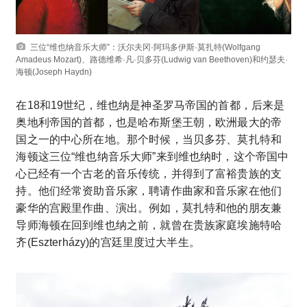
三位“维也纳音乐大师”：沃尔夫冈·阿玛多伊斯·莫扎特(Wolfgang
Amadeus Mozart)、路德维希·凡·贝多芬(Ludwig van Beethoven)和约瑟夫·
海顿(Joseph Haydn)
在18和19世纪，维也纳是神圣罗马帝国的首都，后来是
奥地利帝国的首都，也是哈布斯堡王朝，欧洲最大的帝
国之一的中心所在地。那个时候，当贝多芬、莫扎特和
海顿这三位“维也纳音乐大师”来到维也纳时，这个帝国中
心已经有一个古老的音乐传统，并得到了富裕贵族的支
持。他们经常资助音乐家，聘请作曲家和音乐家在他们
豪华的宫殿里作曲、演出。例如，莫扎特和他的朋友兼
导师海顿在回到维也纳之前，就曾在贵族家庭埃施特哈
齐(Eszterházy)的宫廷里度过大半生。