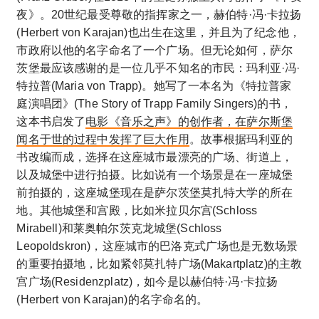
夜》。20世纪最受尊敬的指挥家之一，赫伯特·冯·卡拉扬
(Herbert von Karajan)也出生在这里，并且为了纪念他，
市政府以他的名字命名了一个广场。但无论如何，萨尔
茨堡最应该感谢的是一位几乎不知名的市民：玛利亚·冯·
特拉普(Maria von Trapp)。她写了一本名为《特拉普家
庭演唱团》(The Story of Trapp Family Singers)的书，
这本书启发了
电影《音乐之声》的创作者，在萨尔斯堡
闻名于世的过程中发挥了巨大作用
。故事根据玛利亚的
书改编而成，选择在这座城市最漂亮的广场、街道上，
以及城堡中进行拍摄。比如说有一个场景是在一座城堡
前拍摄的，这座城堡现在是萨尔茨堡莫扎特大学的所在
地。其他城堡和宫殿，比如米拉贝尔宫(Schloss
Mirabell)和莱奥帕尔茨克龙城堡(Schloss
Leopoldskron)，这座城市的巴洛克式广场也是无数场景
的重要拍摄地，比如紧邻莫扎特广场(Makartplatz)的主教
宫广场(Residenzplatz)，如今是以赫伯特·冯·卡拉扬
(Herbert von Karajan)的名字命名的。