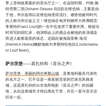
界上音响效果最好的音乐厅之一。在这段时期，约翰·施
特劳斯二世(Johann Strauss II)活跃在维也纳，主要是由
于他，华尔兹得以在维也纳变得流行。难怪他被同时代
的人称为华尔兹之王！维也纳在匈牙利钢琴大师弗朗茨·
李斯特(Franz Liszt)的一生中也发挥了重要作用。根据当
时所写的回忆录，他演唱会上的观众会被他的表演感染
而进入歇斯底里的状态，还因此被海因里希·海涅
(Heinrich Heine)幽默地称为李斯特狂热症(Lisztomania
or Liszt fever)。
萨尔茨堡
——莫扎特和《音乐之声》
萨尔茨堡，美丽的阿尔卑斯山城
，是奥地利最具代表性
的名片之一。它不仅是一座富丽堂皇的巴洛克风格老
城，还是莫扎特的出生地和电影《音乐之声》的拍摄
地，从此这座城市才得以闻名于世，并且一直与音乐交
织在一起。