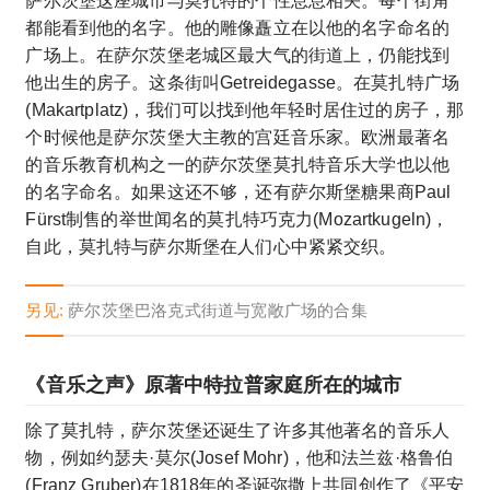
萨尔茨堡这座城市与莫扎特的个性息息相关。每个街角
都能看到他的名字。他的雕像矗立在以他的名字命名的
广场上。在萨尔茨堡老城区最大气的街道上，仍能找到
他出生的房子。这条街叫Getreidegasse。在莫扎特广场
(Makartplatz)，我们可以找到他年轻时居住过的房子，那
个时候他是萨尔茨堡大主教的宫廷音乐家。欧洲最著名
的音乐教育机构之一的萨尔茨堡莫扎特音乐大学也以他
的名字命名。如果这还不够，还有萨尔斯堡糖果商Paul
Fürst制售的举世闻名的莫扎特巧克力(Mozartkugeln)，
自此，莫扎特与萨尔斯堡在人们心中紧紧交织。
另见:
萨尔茨堡巴洛克式街道与宽敞广场的合集
《音乐之声》原著中特拉普家庭所在的城市
除了莫扎特，萨尔茨堡还诞生了许多其他著名的音乐人
物，例如约瑟夫·莫尔(Josef Mohr)，他和法兰兹·格鲁伯
(Franz Gruber)在1818年的圣诞弥撒上共同创作了《平安