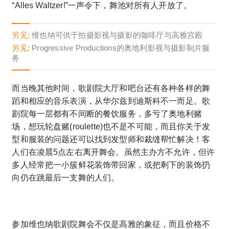
“Alles Waltzer!”一声令下，舞池对所有人开放了。
另见:
维也纳可供于拍摄影视与摄影的咖啡厅与高雅宫殿
另见:
Progressive Productions的奥地利影视与摄影制片服
务
而当晚其他时间，歌剧院大厅和吧台还有各种各样的舞
蹈和相应的音乐表演，从华尔兹到迪斯科不一而足。歌
剧院每一层都有不间断的餐饮服务，多亏了奥地利赌
场，想玩轮盘赌(roulette)也不是不可能，而且你关于发
型和服装的问题还可以找到发型师和裁缝帮忙解决！客
人们在凌晨5点左右离开舞会。虽然主办方不允许，但许
多人经常把一小簇鲜花装饰带回家，或把剩下的装饰扔
向仍在跳最后一支舞的人们。
参加维也纳歌剧院舞会不仅是高雅的象征，而且价格不