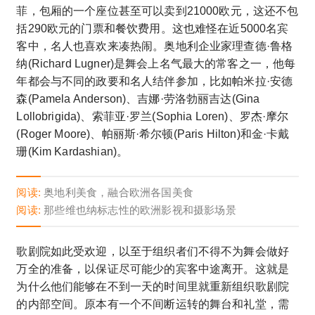
菲，包厢的一个座位甚至可以卖到21000欧元，这还不包
括290欧元的门票和餐饮费用。这也难怪在近5000名宾
客中，名人也喜欢来凑热闹。奥地利企业家理查德·鲁格
纳(Richard Lugner)是舞会上名气最大的常客之一，他每
年都会与不同的政要和名人结伴参加，比如帕米拉·安德
森(Pamela Anderson)、吉娜·劳洛勃丽吉达(Gina
Lollobrigida)、索菲亚·罗兰(Sophia Loren)、罗杰·摩尔
(Roger Moore)、帕丽斯·希尔顿(Paris Hilton)和金·卡戴
珊(Kim Kardashian)。
阅读:
奥地利美食，融合欧洲各国美食
阅读:
那些维也纳标志性的欧洲影视和摄影场景
歌剧院如此受欢迎，以至于组织者们不得不为舞会做好
万全的准备，以保证尽可能少的宾客中途离开。这就是
为什么他们能够在不到一天的时间里就重新组织歌剧院
的内部空间。原本有一个不间断运转的舞台和礼堂，需