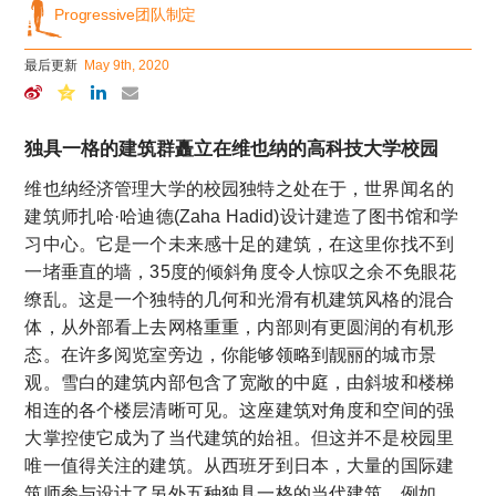
Progressive团队制定
最后更新
May 9th, 2020
独具一格的建筑群矗立在维也纳的高科技大学校园
维也纳经济管理大学的校园独特之处在于，世界闻名的
建筑师扎哈·哈迪德(Zaha Hadid)设计建造了图书馆和学
习中心。它是一个未来感十足的建筑，在这里你找不到
一堵垂直的墙，35度的倾斜角度令人惊叹之余不免眼花
缭乱。这是一个独特的几何和光滑有机建筑风格的混合
体，从外部看上去网格重重，内部则有更圆润的有机形
态。在许多阅览室旁边，你能够领略到靓丽的城市景
观。雪白的建筑内部包含了宽敞的中庭，由斜坡和楼梯
相连的各个楼层清晰可见。这座建筑对角度和空间的强
大掌控使它成为了当代建筑的始祖。但这并不是校园里
唯一值得关注的建筑。从西班牙到日本，大量的国际建
筑师参与设计了另外五种独具一格的当代建筑。例如，