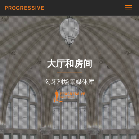
大厅和房间
匈牙利场景媒体库