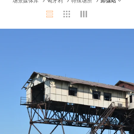
场景媒体库
匈牙利
特殊场所
卸煤站