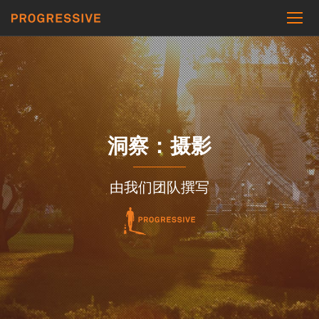
洞察：摄影
由我们团队撰写