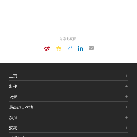
分享此页面:
主页
制作
场景
最高のロケ地
演员
洞察