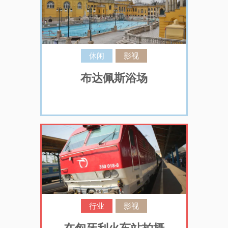
休闲
影视
布达佩斯浴场
行业
影视